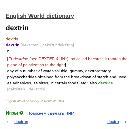
English World dictionary
dextrin
dextrin
dextrin
[deks′trēn΄, deks′trindeks′trin]
n.
1
[
Fr
dextrine
(see
DEXTER
&
-IN
): so called because it rotates the
plane of polarization to the right
]
any of a number of water-soluble, gummy, dextrorotatory
polysaccharides obtained from the breakdown of starch and used
as adhesives, as sizes, in certain foods, etc.: also
dextrine
[deks′trēn΄, deks′trin]
English World dictionary
.
V. Neufeldt
.
2014
.
Игры ⚽
Поможем сделать НИР
dextran
dextro