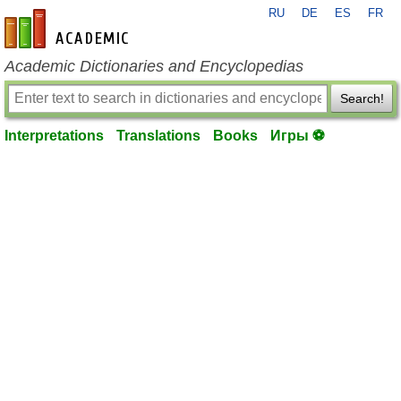
RU
DE
ES
FR
en-academic.com
Academic Dictionaries and Encyclopedias
Search!
Interpretations
Translations
Books
Игры ⚽