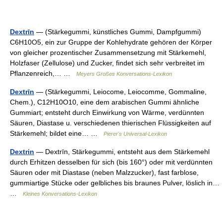
Dextrīn
— (Stärkegummi, künstliches Gummi, Dampfgummi)
C6H10O5, ein zur Gruppe der Kohlehydrate gehören der Körper
von gleicher prozentischer Zusammensetzung mit Stärkemehl,
Holzfaser (Zellulose) und Zucker, findet sich sehr verbreitet im
Pflanzenreich,… …
Meyers Großes Konversations-Lexikon
Dextrīn
— (Stärkegummi, Leiocome, Leiocomme, Gommaline,
Chem.), C12H10O10, eine dem arabischen Gummi ähnliche
Gummiart; entsteht durch Einwirkung von Wärme, verdünnten
Säuren, Diastase u. verschiedenen thierischen Flüssigkeiten auf
Stärkemehl; bildet eine… …
Pierer's Universal-Lexikon
Dextrin
— Dextrīn, Stärkegummi, entsteht aus dem Stärkemehl
durch Erhitzen desselben für sich (bis 160°) oder mit verdünnten
Säuren oder mit Diastase (neben Malzzucker), fast farblose,
gummiartige Stücke oder gelbliches bis braunes Pulver, löslich in…
…
Kleines Konversations-Lexikon