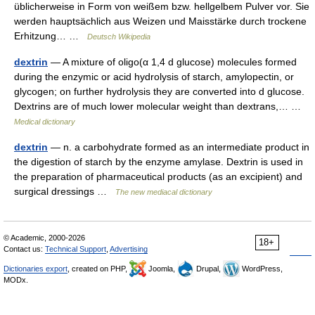
üblicherweise in Form von weißem bzw. hellgelbem Pulver vor. Sie
werden hauptsächlich aus Weizen und Maisstärke durch trockene
Erhitzung… …
Deutsch Wikipedia
dextrin
— A mixture of oligo(α 1,4 d glucose) molecules formed
during the enzymic or acid hydrolysis of starch, amylopectin, or
glycogen; on further hydrolysis they are converted into d glucose.
Dextrins are of much lower molecular weight than dextrans,… …
Medical dictionary
dextrin
— n. a carbohydrate formed as an intermediate product in
the digestion of starch by the enzyme amylase. Dextrin is used in
the preparation of pharmaceutical products (as an excipient) and
surgical dressings …
The new mediacal dictionary
© Academic, 2000-2026
18+
Contact us:
Technical Support
,
Advertising
Dictionaries export
, created on PHP,
Joomla,
Drupal,
WordPress,
MODx.