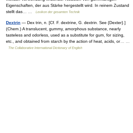
Eigenschaften, der aus Stärke hergestellt wird. In reinem Zustand
stellt das… …
Lexikon der gesamten Technik
Dextrin
— Dex trin, n. [Cf. F. dextrine, G. dextrin. See {Dexter}.]
(Chem.) A translucent, gummy, amorphous substance, nearly
tasteless and odorless, used as a substitute for gum, for sizing,
etc., and obtained from starch by the action of heat, acids, or… …
The Collaborative International Dictionary of English